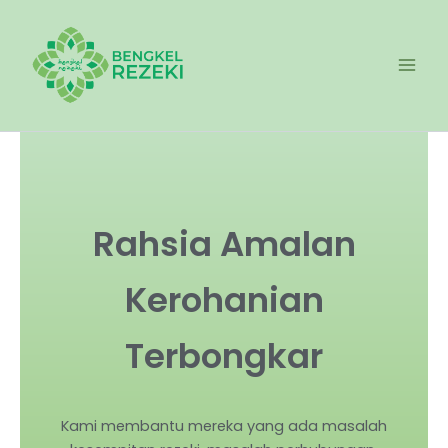
Skip
Mai
to
Men
content
Rahsia Amalan
Kerohanian
Terbongkar
Kami membantu mereka yang ada masalah