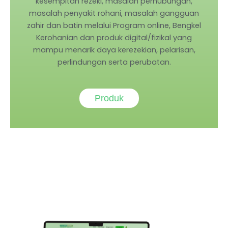
kesempitan rezeki, masalah perhubungan,
masalah penyakit rohani, masalah gangguan
zahir dan batin melalui Program online, Bengkel
Kerohanian dan produk digital/fizikal yang
mampu menarik daya kerezekian, pelarisan,
perlindungan serta perubatan.
Produk