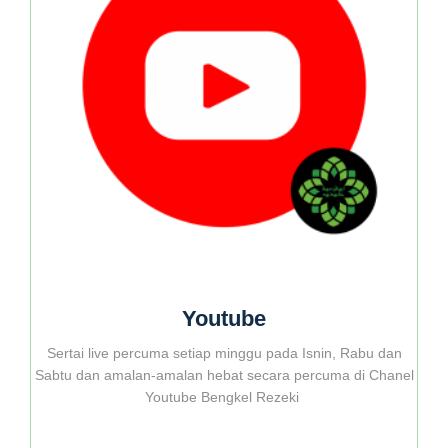
Youtube
Sertai live percuma setiap minggu pada Isnin, Rabu dan
Sabtu dan amalan-amalan hebat secara percuma di Chanel
Youtube Bengkel Rezeki